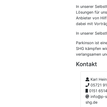
In unserer Selbs
Lösungen für uns
Anbieter von Hil
dabei mit Vorträ
In unserer Selbst
Parkinson ist ein
SHG kämpfen wir 
verlangsamen und
Kontakt
Karl Hein
05721 9
0151 651
info@p-s
shg.de